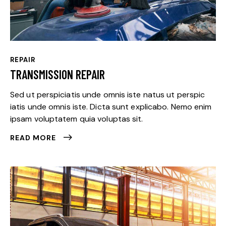
REPAIR
TRANSMISSION REPAIR
Sed ut perspiciatis unde omnis iste natus ut perspic
iatis unde omnis iste. Dicta sunt explicabo. Nemo enim
ipsam voluptatem quia voluptas sit.
READ MORE