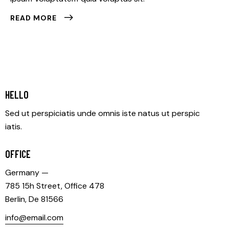
READ MORE
HELLO
Sed ut perspiciatis unde omnis iste natus ut perspic
iatis.
OFFICE
Germany —
785 15h Street, Office 478
Berlin, De 81566
info@email.com