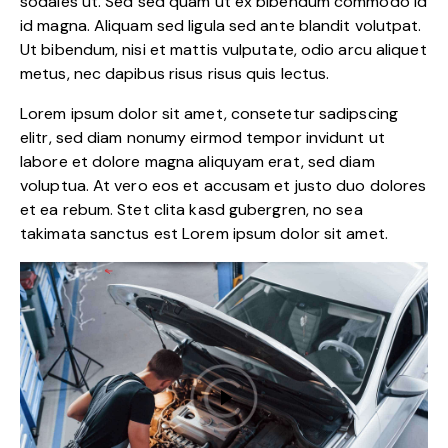
sodales ut. Sed sed quam ut ex bibendum commodo id
id magna. Aliquam sed ligula sed ante blandit volutpat.
Ut bibendum, nisi et mattis vulputate, odio arcu aliquet
metus, nec dapibus risus risus quis lectus.
Lorem ipsum dolor sit amet, consetetur sadipscing
elitr, sed diam nonumy eirmod tempor invidunt ut
labore et dolore magna aliquyam erat, sed diam
voluptua. At vero eos et accusam et justo duo dolores
et ea rebum. Stet clita kasd gubergren, no sea
takimata sanctus est Lorem ipsum dolor sit amet.