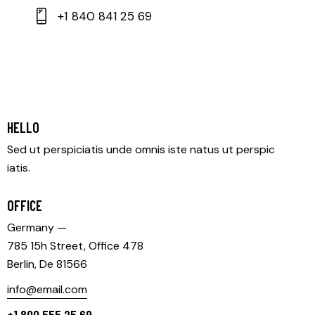
+1 840 841 25 69
HELLO
Sed ut perspiciatis unde omnis iste natus ut perspic
iatis.
OFFICE
Germany —
785 15h Street, Office 478
Berlin, De 81566
info@email.com
+1 800 555 25 69