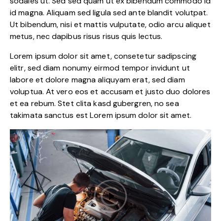
sodales ut. Sed sed quam ut ex bibendum commodo id
id magna. Aliquam sed ligula sed ante blandit volutpat.
Ut bibendum, nisi et mattis vulputate, odio arcu aliquet
metus, nec dapibus risus risus quis lectus.
Lorem ipsum dolor sit amet, consetetur sadipscing
elitr, sed diam nonumy eirmod tempor invidunt ut
labore et dolore magna aliquyam erat, sed diam
voluptua. At vero eos et accusam et justo duo dolores
et ea rebum. Stet clita kasd gubergren, no sea
takimata sanctus est Lorem ipsum dolor sit amet.