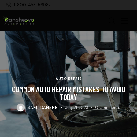
1-800-458-56987
AUTO REPAIR
COMMON AUTO REPAIR MISTAKES TO AVOID
TODAY
SARI_DANSHE
July 21, 2023
0
Comments